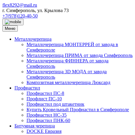
Перейти
flex8292@mail.ru
к
г. Симферополь, ул. Крылова 73
содержимому
+7(978)120-40-50
Меню
Металлочерепица
Металлочерепица МОНТЕРРЕЙ от завода в
Симферополе
Металлочерепица ПРИМА от завода Симферополь
Металлочерепица ФИННЕРА от завода
Симферополь
Металлочерепица 3D МОДА от завода
Симферополь
Композитная металлочерепица Люксард
Профнастил
Профнастил ПС-8
Профлист ПС-10
Профнастил под штакетник
Купить Кровельный Профнастил в Симферополе
Профнастил НС-35
Профнастил ПНК-60
Битумная черепица
DOCKE Евразия